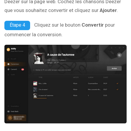
Deezer sur la page web. Cochez les chansons Deezer
que vous souhaitez convertir et cliquez sur
Ajouter
.
Cliquez sur le bouton
Convertir
pour
Étape 4
commencer la conversion.