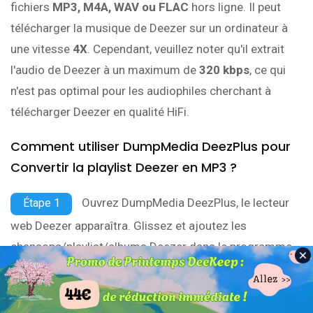
fichiers
MP3, M4A, WAV ou FLAC
hors ligne. Il peut
télécharger la musique de Deezer sur un ordinateur à
une vitesse
4X
. Cependant, veuillez noter qu'il extrait
l'audio de Deezer à un maximum de
320 kbps
, ce qui
n'est pas optimal pour les audiophiles cherchant à
télécharger Deezer en qualité HiFi.
Comment utiliser DumpMedia DeezPlus pour
Convertir la playlist Deezer en MP3 ?
Ouvrez DumpMedia DeezPlus, le lecteur
Étape 1
web Deezer apparaîtra. Glissez et ajoutez les
chansons/playlist/albums Deezer dans le programme.
Choisissez MP3 comme format de sortie,
Étape 2
et sélectionnez le dossier de sortie pour les fichiers