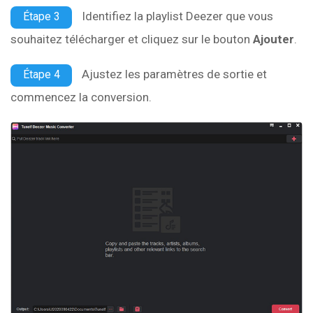
Identifiez la playlist Deezer que vous
Étape 3
souhaitez télécharger et cliquez sur le bouton
Ajouter
.
Ajustez les paramètres de sortie et
Étape 4
commencez la conversion.